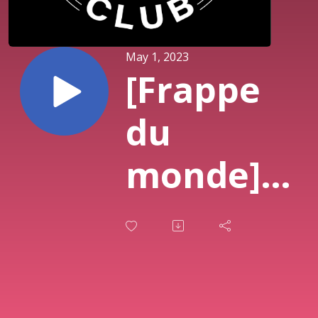
May 1, 2023
[Frappe
du
monde]
E02 -
Lakambini
Pasay, la